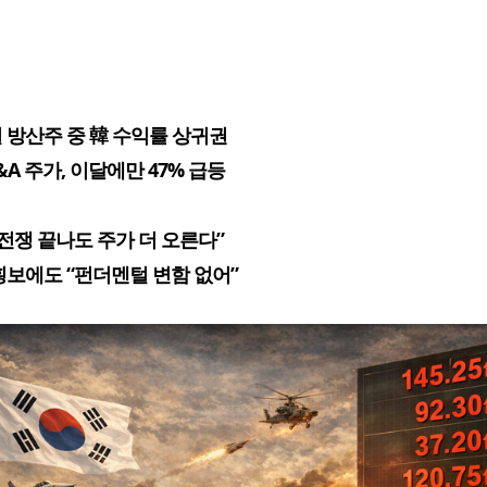
 방산주 중 韓 수익률 상귀권
D&A 주가, 이달에만 47% 급등
 전쟁 끝나도 주가 더 오른다”
횡보에도 “펀더멘털 변함 없어”