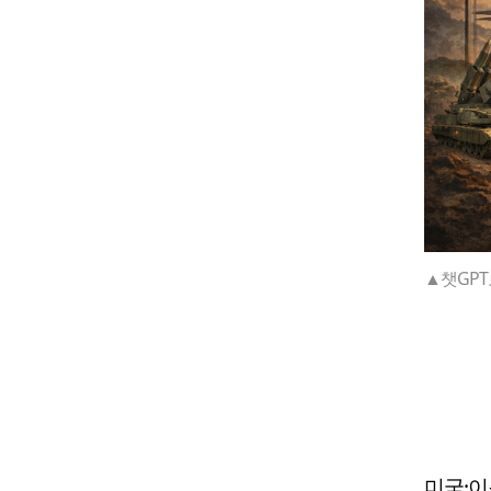
▲챗GPT
미국·이