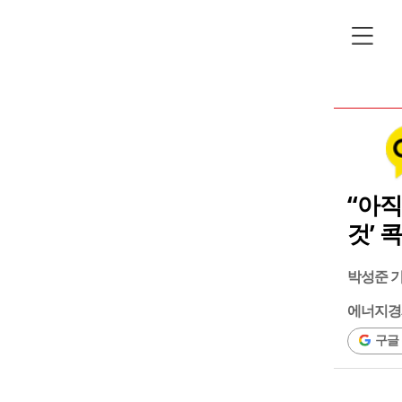
“아직
것’ 
박성준 
에너지경
구글