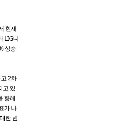
서 현재
 LIG디
% 상승
고 2차
지고 있
을 향해
표가 나
중대한 변