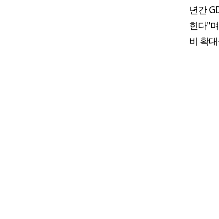
년간 G
힌다"며
비 확대