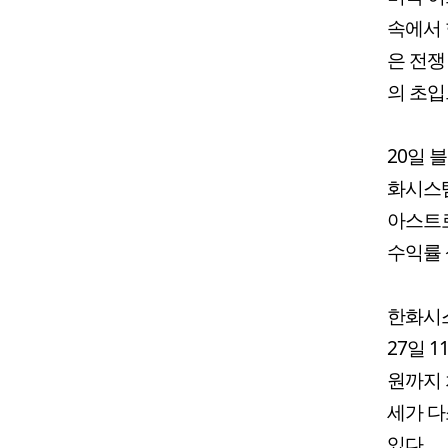
속에서 
은 전쟁
의 초입
20일 
화시스템
아스트로
수익률 
한화시스
27일 
원까지 
세가 다
있다.