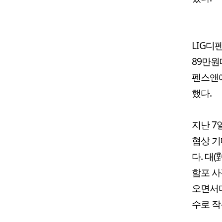
LIG디
89만원
펜스앤에
했다.
지난 7
협상 기
다. 대
함포 사
오면서다
수로 작