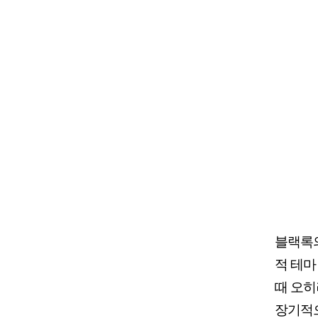
블랙록의
적 테마
때 오히
장기적으