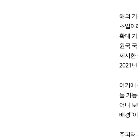
해외 기
초입이라
확대 기
원국 국
제시한 
2021
여기에 
둘 가능
어나 보
배경"이
주피터 