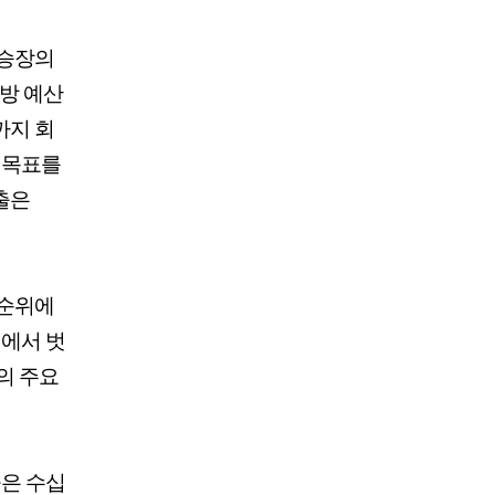
상승장의
국방 예산
까지 회
 목표를
출은
선순위에
어에서 벗
의 주요
들은 수십