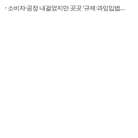
소비자·공정 내걸었지만 곳곳 ‘규제·과잉입법의 덫’