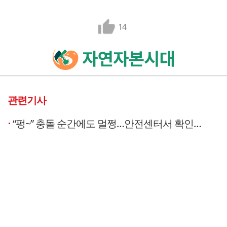
14
관련기사
“펑~” 충돌 순간에도 멀쩡…안전센터서 확인한 中전기차 [해외현장]