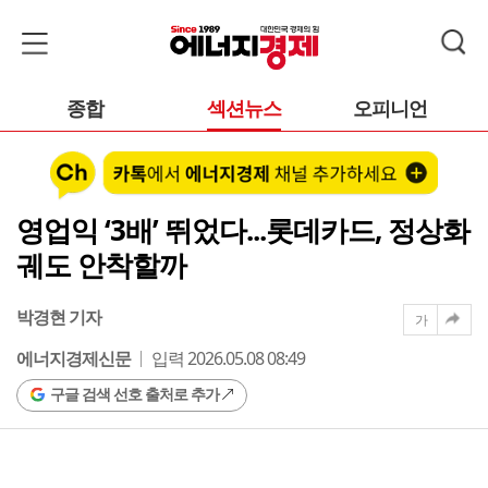
종합
섹션뉴스
오피니언
영업익 ‘3배’ 뛰었다...롯데카드, 정상화
궤도 안착할까
박경현 기자
가
에너지경제신문
입력 2026.05.08 08:49
구글 검색 선호 출처로 추가