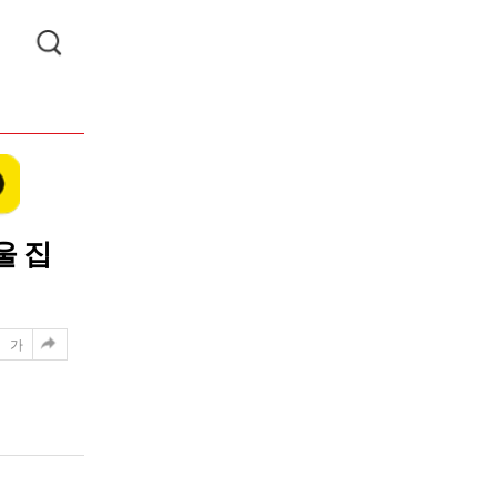
울 집
가