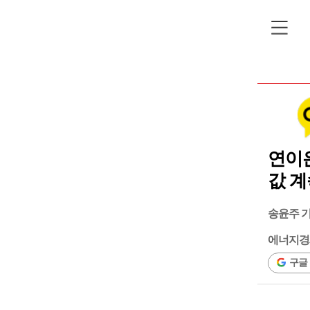
연이은
값 계
송윤주 
에너지경
구글