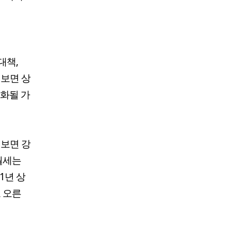
대책,
 보면 상
화될 가
해보면 강
월세는
1년 상
로 오른