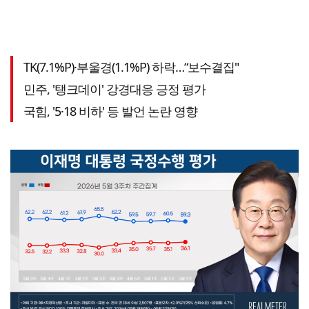
TK(7.1%P)·부울경(1.1%P) 하락…“보수결집"
민주, '탱크데이' 강경대응 긍정 평가
국힘, '5·18 비하' 등 발언 논란 영향