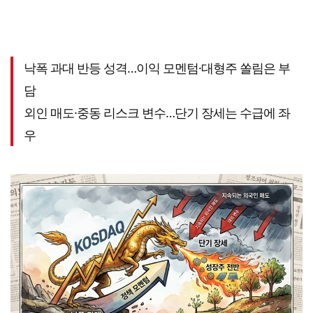
낙폭 과대 반등 성격…이익 모멘텀·대형주 쏠림은 부
담
외인 매도·중동 리스크 변수…단기 장세는 수급에 좌
우