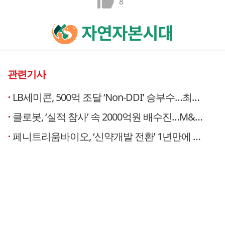
8
관련기사
LB세미콘, 500억 조달 ‘Non-DDI’ 승부수…최대주주 오버행 가능성은 ‘복병’ [장하은의 유증 리포트]
클로봇, ‘실적 참사’ 속 2000억원 배수진…M&A, 도약인가 도박인가 [장하은의 유증 리포트]
페니트리움바이오, ‘신약개발 전환’ 1년만에 주주에 손벌려… ‘생존 실험’ 베팅 [장하은의 유증 리포트]