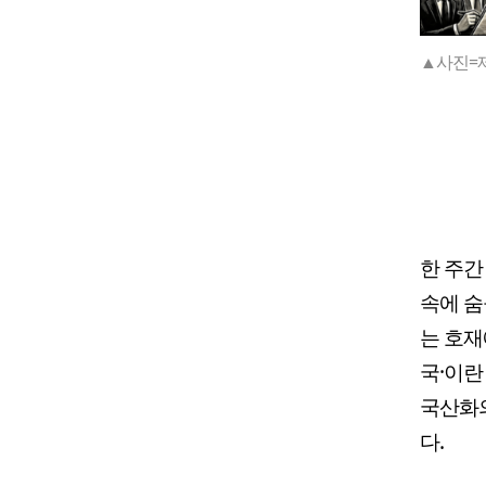
▲사진=
한 주간
속에 숨
는 호재
국·이란
국산화의
다.