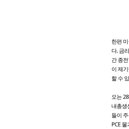
한편 미
다. 금
간 종전
이 제기
할 수 있
오는 2
내총생산
들이 주
PCE 