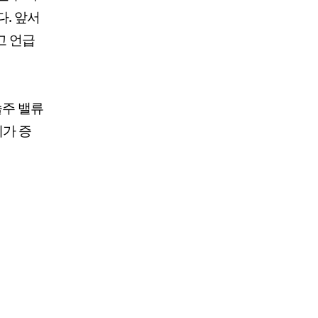
다. 앞서
고 언급
술주 밸류
세가 증