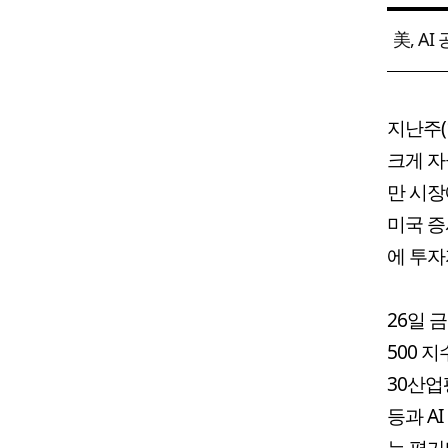
美, A
지난주(
크게 자
만 시장
미국 증
에 투자
26일 
500 
30산업
등과 A
는 평가