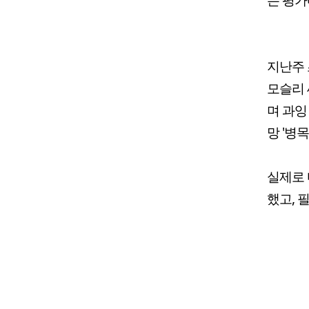
지난주 
모슬리 
며 과잉
망 '병
실제로 마
했고, 