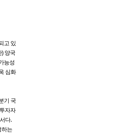
되고 있
) 양국
 가능성
욱 심화
1분기 국
 투자자
서다.
정하는