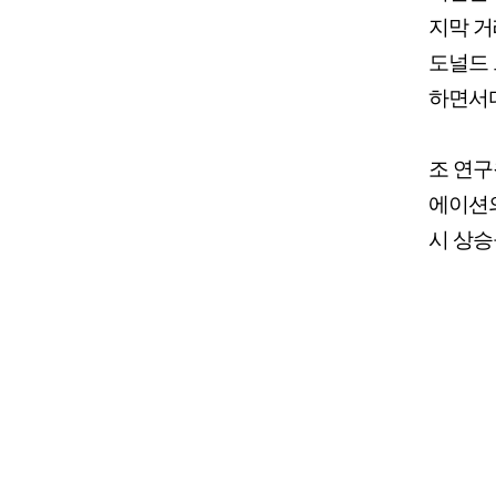
지막 거
도널드 
하면서다
조 연구
에이션의
시 상승