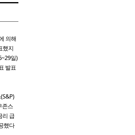
동에 의해
발표했지
~29일)
표 발표
S&P)
다우존스
금리 급
성공했다