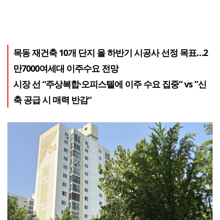
목동 재건축 10개 단지 올 하반기 시공사 선정 목표…2
만7000여세대 이주수요 전망
시장 선 “주상복합·오피스텔에 이주 수요 집중“ vs ”신
축 공급 시 매력 반감“