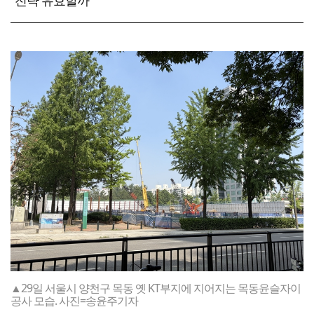
전략 유효할까
▲29일 서울시 양천구 목동 옛 KT부지에 지어지는 목동윤슬자이
공사 모습. 사진=송윤주기자