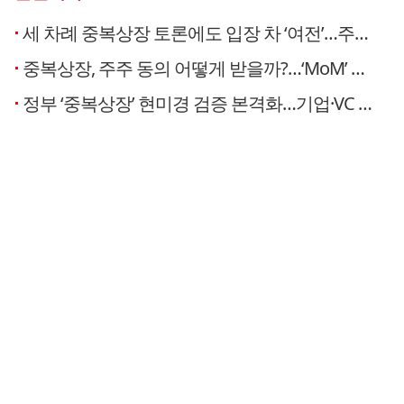
세 차례 중복상장 토론에도 입장 차 ‘여전’…주주 동의 방식·예외 범위서 이견[자본법안 와치]
중복상장, 주주 동의 어떻게 받을까?…‘MoM’ 놓고 기관과 PE·증권사 격돌[자본법안 와치]
정부 ‘중복상장’ 현미경 검증 본격화…기업·VC “자본조달 효율성 저하”