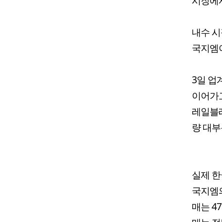
시장에서
내수 시
국지엠이
3일 업
이어가고
레일블레
량 대부
실제 한
국지엠의
매는 4