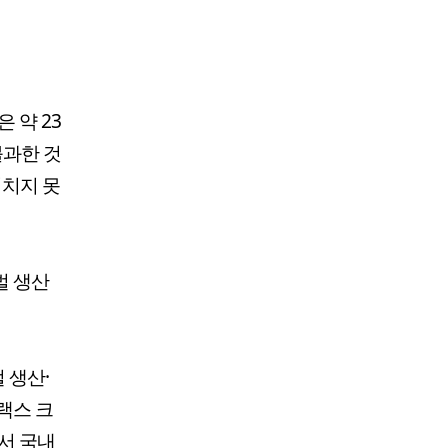
 약 23
불과한 것
미치지 못
벌 생산
 생산·
랙스 크
서 국내