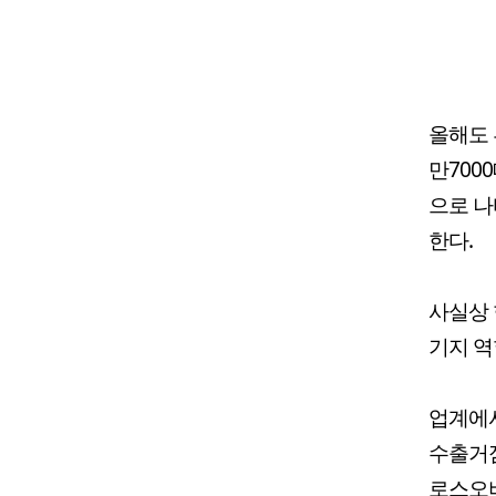
올해도 
만700
으로 나
한다.
사실상 
기지 역
업계에서
수출거점
로스오