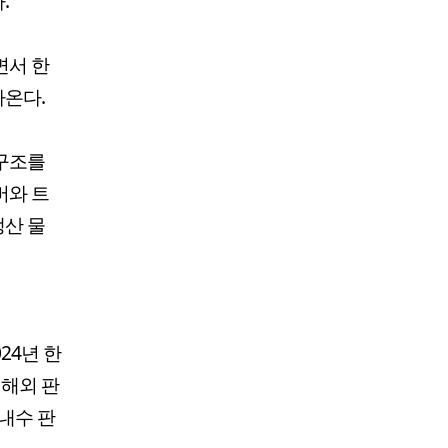
.
면서 한
나온다.
 구조를
버와 트
생산 물
24년 한
 해외 판
 내수 판