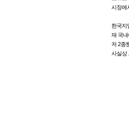
시장에서
한국지엠
재 국
저 2종
사실상 