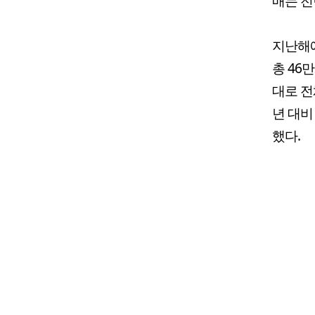
매는 전
지난해에
총 46
대로 전
년 대비
했다.