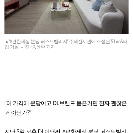
▲'e편한세상 분당 퍼스트빌리지' 주택전시관에 조성된 51㎡A타
입 거실. 사진=송윤주 기자
“이 가격에 분당이고 DL브랜드 붙은거면 진짜 괜찮은
거 아닌가?"
지난 5일 오후 DL이앤씨 'e편한세상 분당 퍼스트빌리