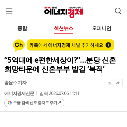
종합
섹션뉴스
오피니언
“5억대에 e편한세상이?”…분당 신혼
희망타운에 신혼부부 발길 ‘북적’
송윤주 기자
가
에너지경제신문
입력 2026.07.06 11:11
구글 검색 선호 출처로 추가