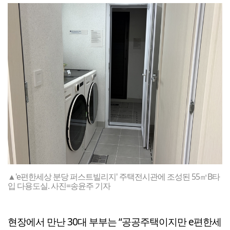
▲'e편한세상 분당 퍼스트빌리지' 주택전시관에 조성된 55㎡B타
입 다용도실. 사진=송윤주 기자
현장에서 만난 30대 부부는 “공공주택이지만 e편한세