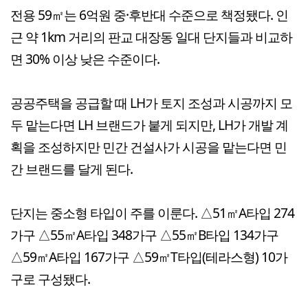
전용 59㎡는 6억원 중·후반대 수준으로 책정됐다. 인
근 약 1km 거리의 판교 대장동 일대 단지들과 비교하
면 30% 이상 낮은 수준이다.
공공주택을 공급할 때 LH가 토지 조성과 시공까지 모
두 맡는다면 LH 브랜드가 붙게 되지만, LH가 개발 계
획을 조성하지만 민간 건설사가 시공을 맡는다면 민
간 브랜드를 달게 된다.
단지는 중소형 타입이 주를 이룬다. △51㎡A타입 274
가구 △55㎡A타입 348가구 △55㎡B타입 134가구
△59㎡A타입 167가구 △59㎡T타입(테라스형) 10가
구로 구성됐다.