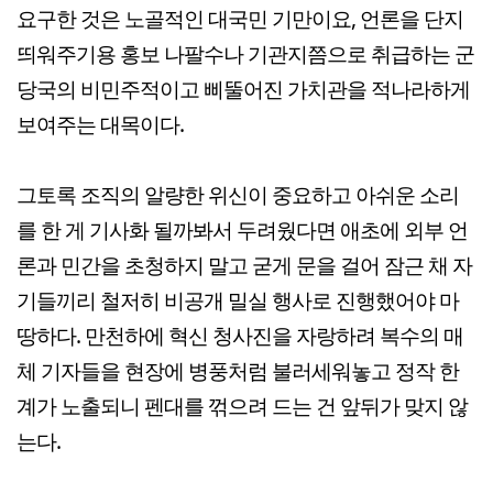
요구한 것은 노골적인 대국민 기만이요, 언론을 단지
띄워주기용 홍보 나팔수나 기관지쯤으로 취급하는 군
당국의 비민주적이고 삐뚤어진 가치관을 적나라하게
보여주는 대목이다.
그토록 조직의 알량한 위신이 중요하고 아쉬운 소리
를 한 게 기사화 될까봐서 두려웠다면 애초에 외부 언
론과 민간을 초청하지 말고 굳게 문을 걸어 잠근 채 자
기들끼리 철저히 비공개 밀실 행사로 진행했어야 마
땅하다. 만천하에 혁신 청사진을 자랑하려 복수의 매
체 기자들을 현장에 병풍처럼 불러세워놓고 정작 한
계가 노출되니 펜대를 꺾으려 드는 건 앞뒤가 맞지 않
는다.