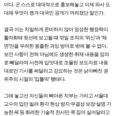
이다. 군 스스로 대대적으로 홍보해놓고 이제 와서 도
대체 무엇이 켕겨 대국민 공개가 꺼려졌단 말인가.
결국 이는 치밀하게 준비하지 않아 엉성한 행정력이
활자화돼 윗선에 보고될 때 깎일 조직의 '위신'과 '체
면'만을 우려한 옹졸한 과잉 방어로 밖에 볼 수 없다.
보안 사항이 전혀 아님에도 생생한 취재 내용을 임의
로 빼달라며 사전에 입맛대로 조율된 보도자료 내용
대로만 기사를 써달라고 강요하는 것은 낡아빠진 권
위주의 시절의 '입틀막' 행태다.
그래 놓고선 자신들의 뼈아픈 치부는 가리고 서울대
교수의 입만 빌려 환각 현상 방지·무결성 보장·설명 가
능한 AI 등 화려한 기술적 찬사만 콕 집어 실어달라고