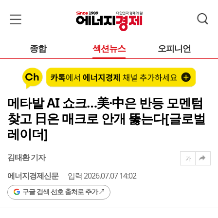
종합
섹션뉴스
오피니언
메타발 AI 쇼크…美·中은 반등 모멘텀
찾고 日은 매크로 안개 뚫는다[글로벌
레이더]
김태환 기자
가
에너지경제신문
입력 2026.07.07 14:02
구글 검색 선호 출처로 추가