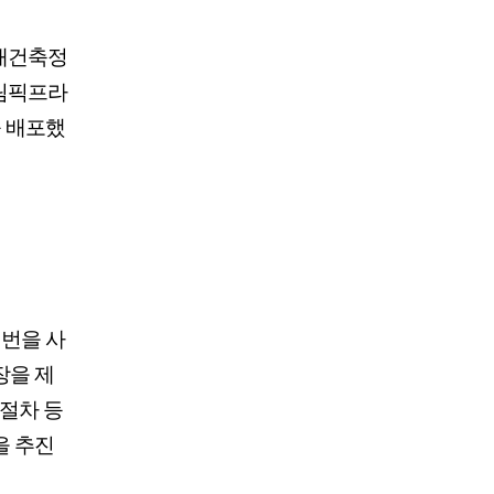
재건축정
림픽프라
 배포했
번을 사
장을 제
 절차 등
을 추진