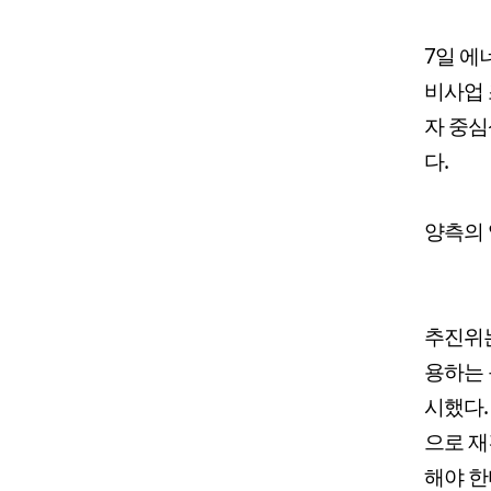
7일 
비사업
자 중
다.
양측의 
추진위
용하는 
시했다.
으로 재
해야 한