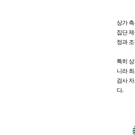
상가 측
집단 제
정과 조
특히 상
니라 최
검사 자
다.