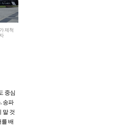
가 제척
기자
도 중심
. 송파
 말 것
서를 배