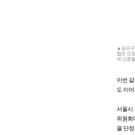
▲송파구
협조 요청
에 신중을
이번 갈
도 이어
서울시 
위원회에
을 단정