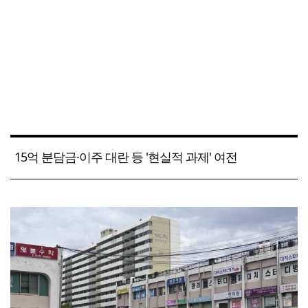
15억 분담금·이주 대란 등 '현실적 과제' 여전