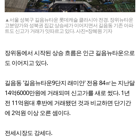
▲서울 성북구 길음뉴타운 롯데캐슬 클라시아 전경. 장위뉴타운
고분양가와 성북권 집값 상승세가 이어지면서 길음동 기존 아파
트도 신고가 거래가 잇따르고 있다. 사진=장혜원 기자
장위동에서 시작된 상승 흐름은 인근 길음뉴타운으로
도 이어지고 있다.
길음동 '길음뉴타운9단지 래미안' 전용 84㎡는 지난달
14억6000만원에 거래되며 신고가를 새로 썼다. 1년
전 11억원대 후반에 거래됐던 것과 비교하면 단기간
에 2억원 이상 오른 셈이다.
전세시장도 강세다.