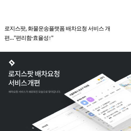
로지스팟, 화물운송플랫폼 배차요청 서비스 개
편…"편리함·효율성↑"