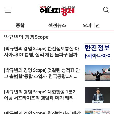
종합
섹션뉴스
오피니언
박규빈의 경영 Scope
[박규빈의 경영 Scope] 한진정보통신-아
시아나IDT 합병, 실적 개선 돌파구 될까
[박규빈의 경영 Scope] 엇갈린 성적표 안
고 출범할 ‘통합 조업사’ 한국공항…시너
지냐 승자의 저주냐
[박규빈의 경영 Scope] 대한항공 1분기
어닝 서프라이즈의 명암과 ‘메가 캐리어’
밸류업 승부수
[박규빈의 경영 Scope] 한진칼 ‘자산 매각