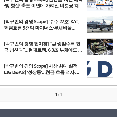
·빚 청산’ 축포 이면에 가려진 비항공 계열
사들 ‘민낯’
[박규빈의 경영 Scope] ‘수주 27조’ KAI,
현금흐름 9천억 마이너스·부채비율
446% 내막은?
[박규빈의 경영 현미경] “빚 쌓일수록 현
금 넘친다”…현대로템, 6.3조 부채에도 웃
는 이유
[박규빈의 경영 Scope] 사상 최대 실적
LIG D&A의 ‘성장통’…현금 흐름 적자·로
봇 자회사 811억 손실
1
/
1