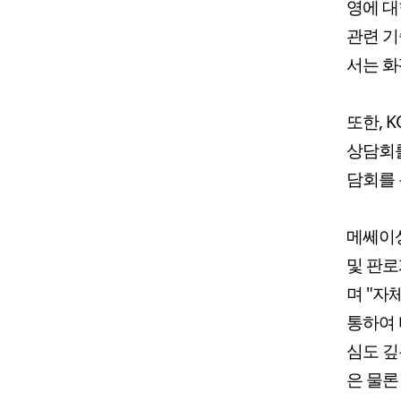
영에 
관련 기
서는 화
또한, 
상담회를
담회를 
메쎄이상
및 판로
며 "자
통하여 
심도 깊
은 물론