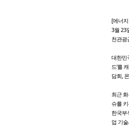
[에너지
3월 2
천관광
대한민
드’를 
담회, 
최근 화
슈를 키
한국부
업 기술