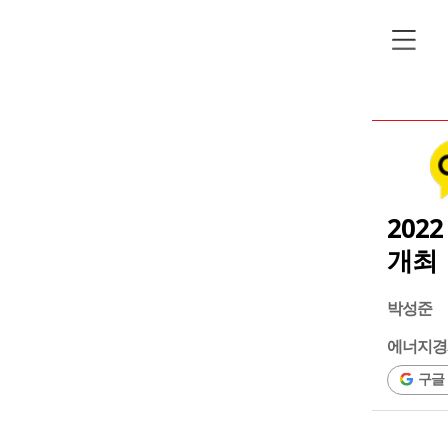
202
개최
박성준
에너지경
구글