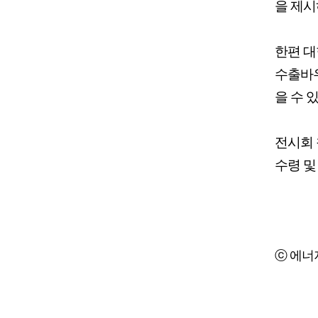
을 제시
한편 
수출바우
을 수 있
전시회 
수령 및
ⓒ 에너