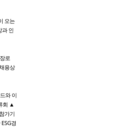
이 오는
상과 인
성장로
 채용상
렌드와 이
류회 ▲
▲참가기
ESG경