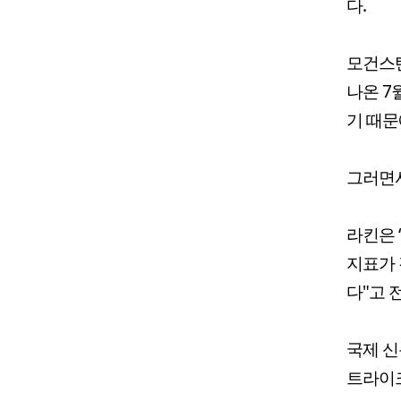
다.
모건스탠
나온 7
기 때문
그러면서
라킨은 
지표가 
다"고 
국제 신
트라이크