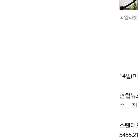
▲알파벳이
14일(
연합뉴스
수는 전장
스탠더드
5455.