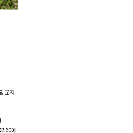
업평균지
뛴
2.60에