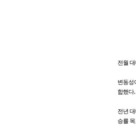
전월 대
변동성이
합했다. 
전년 대
승률 목