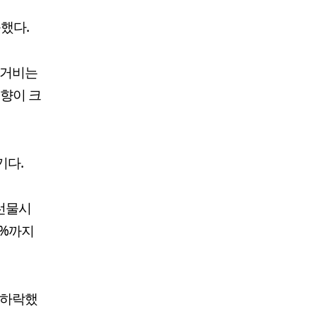
승했다.
주거비는
영향이 크
기다.
선물시
5%까지
량 하락했