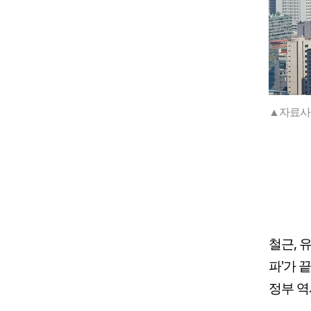
▲자료사진
철근, 
파'가 
정부 역