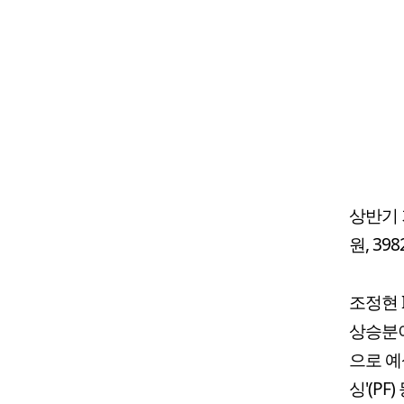
상반기 
원, 39
조정현 
상승분이
으로 예
싱'(P