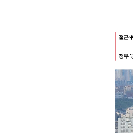
철근·
정부 