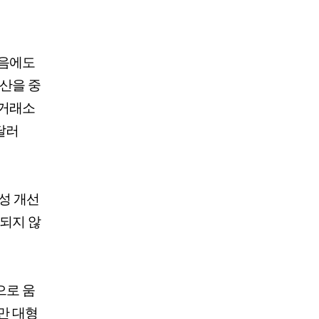
있음에도
감산을 중
업거래소
달러
성 개선
영되지 않
으로 움
만 대형