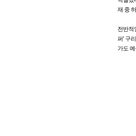
재 중 
전반적인
퍼' 구
가도 예