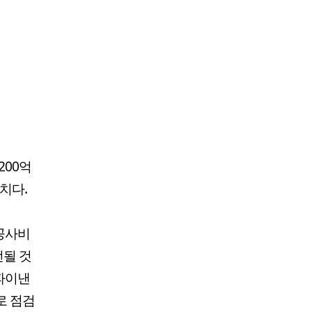
200억
수치다.
 공사비
선될 것
 파이낸
로 점검