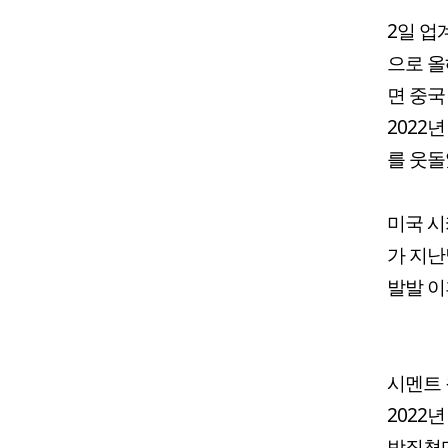
2일 업
으로 올
면 중국
2022
를 웃돌
미국 시
가 지난
발발 이
시멘트 
2022
박질쳤다