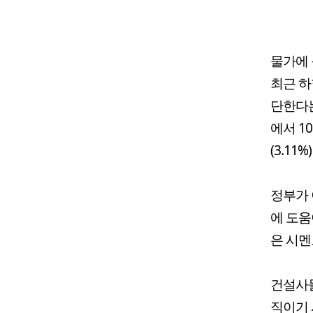
물가에 
최근 하
단한다는
에서 1
(3.11
정부가 
에 도움
은 시멘
건설사들
직이기 