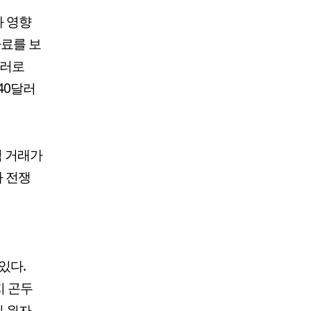
화 영향
자료를 보
달러로
140달러
석 거래가
나 전쟁
있다.
지 곤두
인 원자