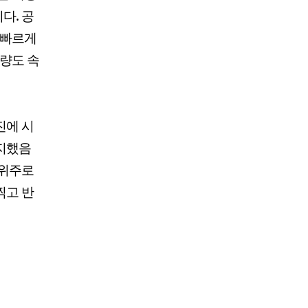
다. 공
 빠르게
물량도 속
진에 시
유지했음
 위주로
찍고 반