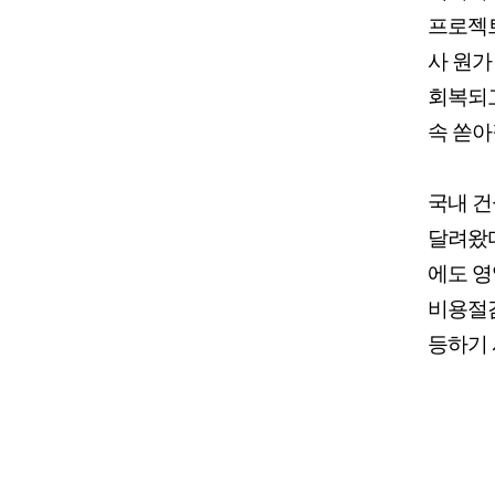
프로젝트
사 원가
회복되고
속 쏟아
국내 건
달려왔다
에도 영
비용절감
등하기 