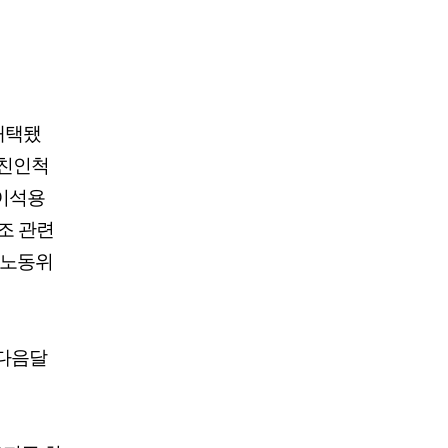
채택됐
 친인척
 이석용
조 관련
경노동위
 다음달