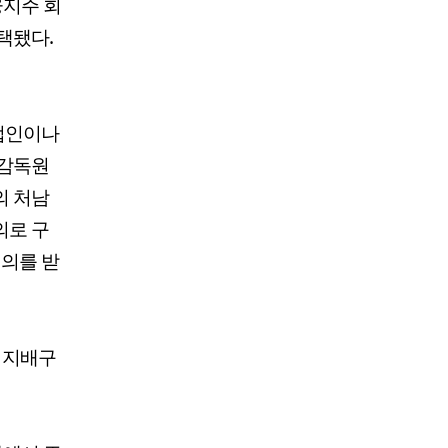
융지주 회
택됐다.
 법인이나
융감독원
의 처남
의로 구
혐의를 받
 지배구