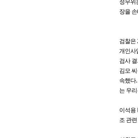
정무위는
장을 손
검찰은 
개인사업
검사 결
김모 씨
속했다.
는 우리
이석용 
조 관련