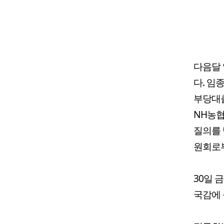
다음달
다. 임
부당대출
NH농협
질의를 
원회로부
30일 
국감에 