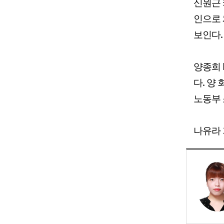
신원근 
인으로 
보인다.
양종희 
다. 양
노동부 
나유라 기