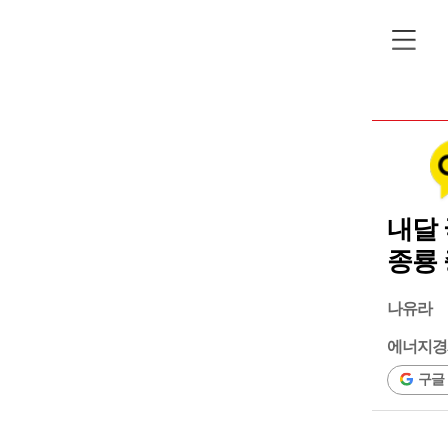
내달 
종룡 
나유라
에너지경
구글