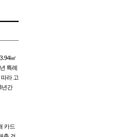
.94㎢
작년 특례
 따라 고
3년간
해 카드
매출 건