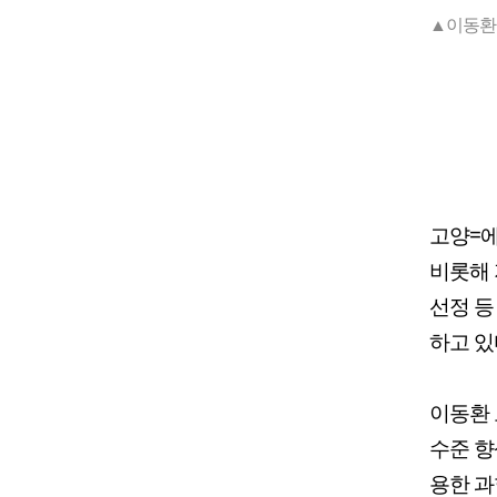
▲이동환
고양=
비롯해 
선정 등
하고 있
이동환 
수준 향
용한 과