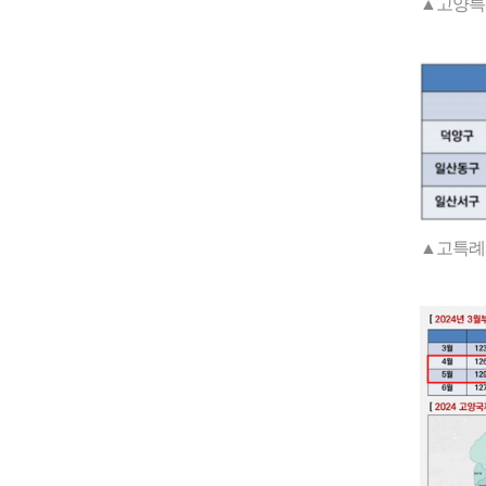
▲고양특
▲고특례시