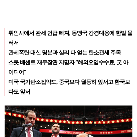
취임사에서 관세 언급 빠져, 동맹국 강경대응에 한발 물
러서
관세폭탄 대신 명분과 실리 다 얻는 탄소관세 주목
스콧 베센트 재무장관 지명자 “해외오염수수료, 굿 아
이디어”
미국 국가탄소집약도, 중국보다 월등히 앞서고 한국보
다도 앞서