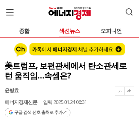
종합
섹션뉴스
오피니언
美트럼프, 보편관세에서 탄소관세로
턴 움직임…속셈은?
윤병효
가
에너지경제신문
입력 2025.01.24 06:31
구글 검색 선호 출처로 추가