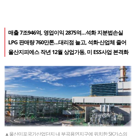
매출 7조946억, 영업이익 2875억…석화 지분법손실
LPG 판매량 760만톤…대리점 늘고, 석화·산업체 줄어
울산지피에스 작년 12월 상업가동, 미 ESS사업 본격화
▲울산미포국가산업단지 내 부곡용연지구에 위치한 SK가스의