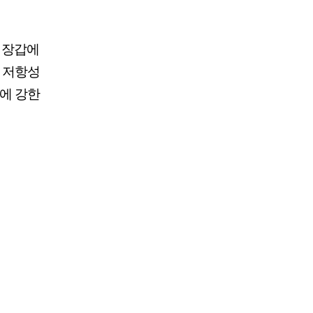
 장갑에
질 저항성
화에 강한