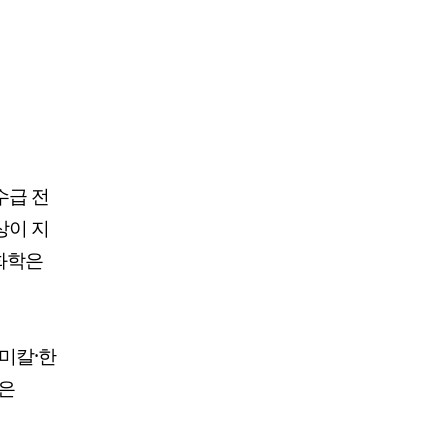
수급 전
상이 지
화학은
케미칼·한
실은