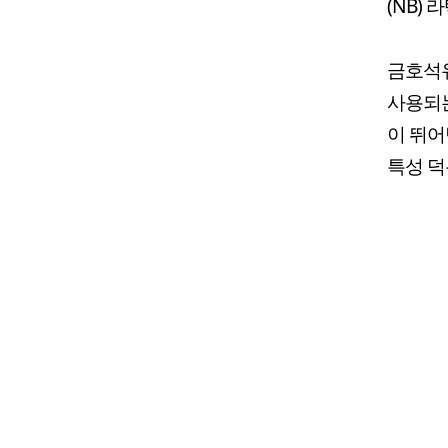
(NB)
금호석유
사용되는
이 뛰어
특성 덕