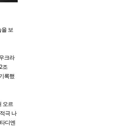
습을 보
-우크라
2조
 기록했
배 오르
 적극 나
부타디엔