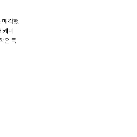
을 매각했
롯데케미
학은 특