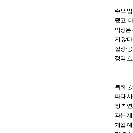
주요 업
됐고, 
익성은 
지 않다
실성·공
정책 △
특히 중
따라 시
정 지연
과는 제
개될 예