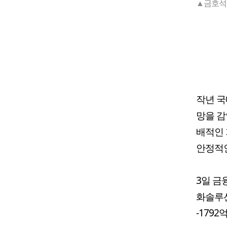
▲금호석유
작년 국
망을 감
배적인
안정적인
3일 금
화솔루션
-179