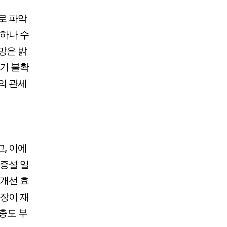
로 파악
이하나 수
망은 밝
경기 불확
의 관세
, 이에
 증설 일
 개선 효
확장이 재
확충도 부