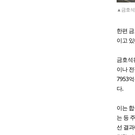
▲금호석
한편 금
이고 있
금호석유
이나 전
7953
다.
이는 합
는 등 
선 결과