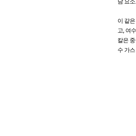
담 요소
이 같은
고, 여
칼은 중
수 가스