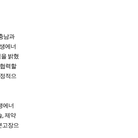
 충남과
재생에너
임을 밝혔
 협력할
긍정적으
재생에너
, 제약
 본고장으