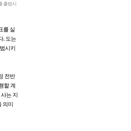
를 출범시
표를 실
. 도는
출범시키
정 전반
행할 계
 사는 지
을 의미