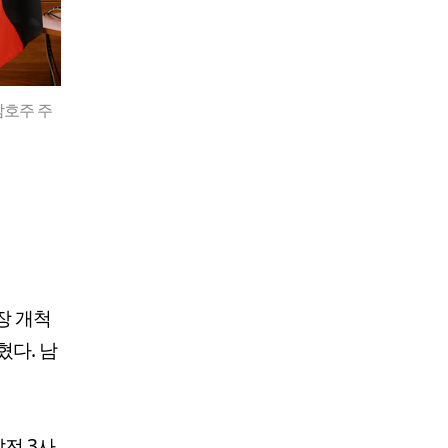
남호주 주
장 개척
혔다. 남
발전 3사