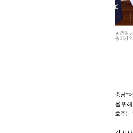
▲29일 
총리가 악
충남=에
을 위해
호주는 
김 지사