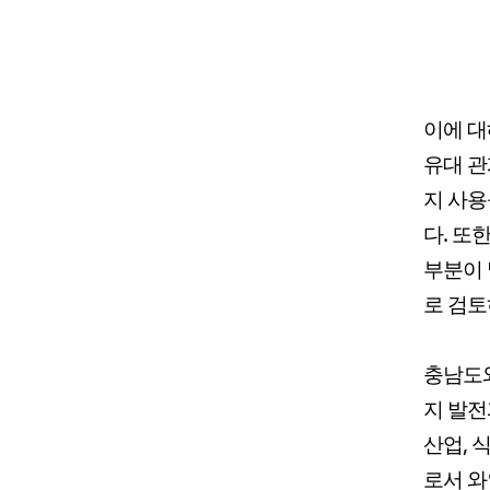
이에 대
유대 관
지 사용
다. 또
부분이 
로 검토
충남도와
지 발전
산업, 
로서 와