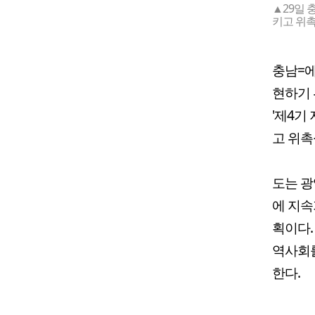
▲29일 
키고 위촉
충남=에
현하기 
'제4기
고 위촉
도는 광
에 지속
획이다.
역사회를
한다.