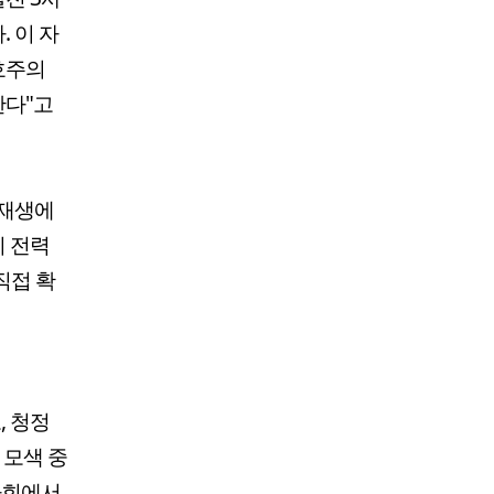
 이 자
호주의
한다"고
신재생에
지 전력
직접 확
, 청정
 모색 중
사회에서