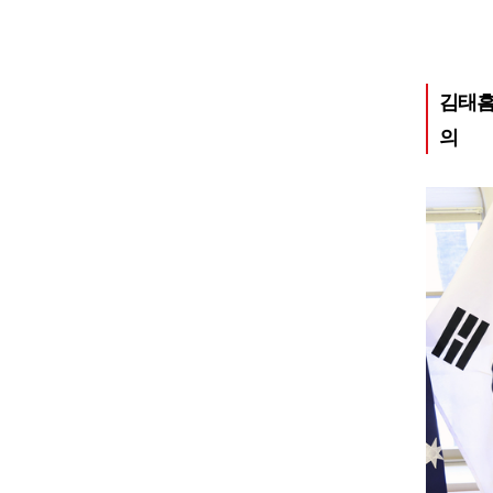
김태흠
의