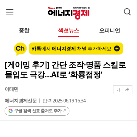
종합
섹션뉴스
오피니언
[게이밍 후기] 간단 조작·명품 스킬로
몰입도 극강…AI로 ‘화룡점정’
이태민
가
에너지경제신문
입력 2025.06.19 16:34
구글 검색 선호 출처로 추가