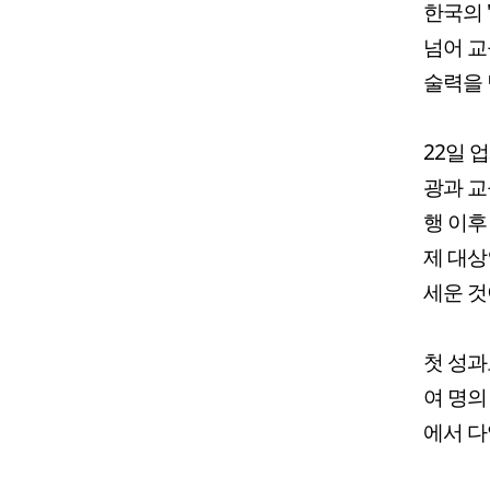
한국의 
넘어 교
술력을 
22일 
광과 교
행 이후
제 대상
세운 것
첫 성과
여 명의
에서 다