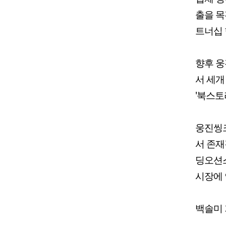
출을 목
트너십 
향후 웅
서 세개
'북스토
웅진씽
서 존재
딩오션
시장에 
백솔미 기