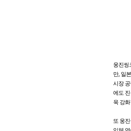
웅진씽크
만, 일
시장 공
에도 진
욱 강화
또 웅진
입체 영