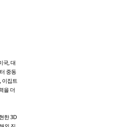
미국, 대
부터 중동
, 이집트
력을 더
현한 3D
 해외 진