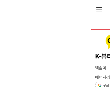
K-뷰
백솔미
에너지경
구글