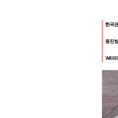
한국관
웅진씽크
‘AR