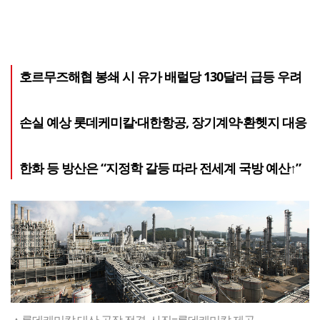
호르무즈해협 봉쇄 시 유가 배럴당 130달러 급등 우려
손실 예상 롯데케미칼·대한항공, 장기계약·환헷지 대응
한화 등 방산은 “지정학 갈등 따라 전세계 국방 예산↑”
▲롯데케미칼 대산 공장 전경. 사진=롯데케미칼 제공