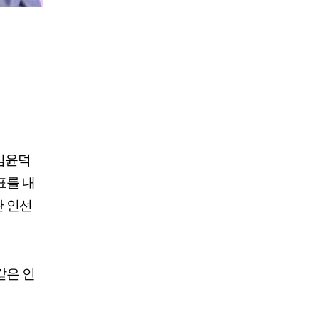
김윤덕
표를 내
관 인선
같은 인