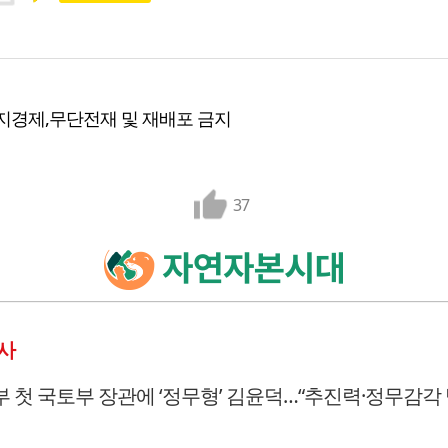
지경제,무단전재 및 재배포 금지
37
사
부 첫 국토부 장관에 ‘정무형’ 김윤덕…“추진력·정무감각 