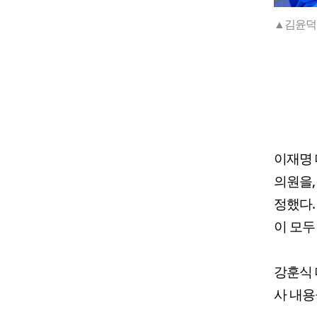
▲김윤덕 
이재명 
의원을,
정했다.
이 모두
강훈식 
사 내용