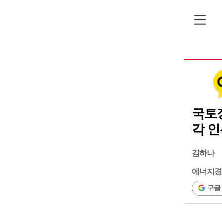
국토
각 인
김하나
에너지경
구글