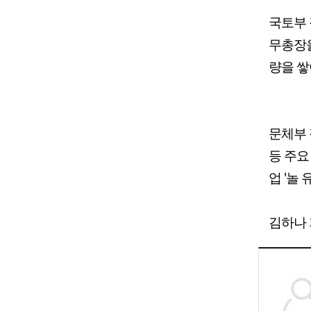
국토부 
무총장을
량을 쌓
문체부 
등 주요
업 '놀
김하나 기