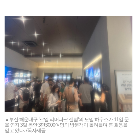
▲부산 해운대구 '르엘 리버파크 센텀'의 모델 하우스가 11일 문
을 연지 3일 동안 3만3000여명의 방문객이 몰려들며 큰 호응을
얻고 있다. /독자제공