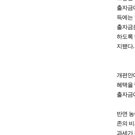
출자금에
득에는 
출자금은
하도록 
지됐다.
개편안에
혜택을 
출자금에
반면 농
존의 비
과세가 