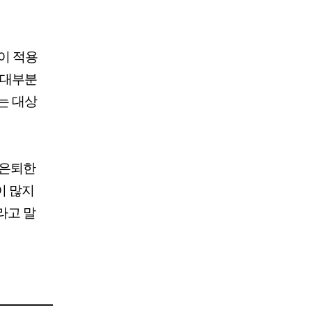
이 적용
 대부분
는 대상
 은퇴한
이 많지
라고 말