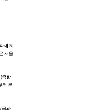
과세 혜
은 저율
원(종합
부터 분
예탁금과