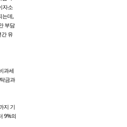
 이자소
되는데,
만 부담
년간 유
 비과세
예탁금과
까지 기
터 9%의