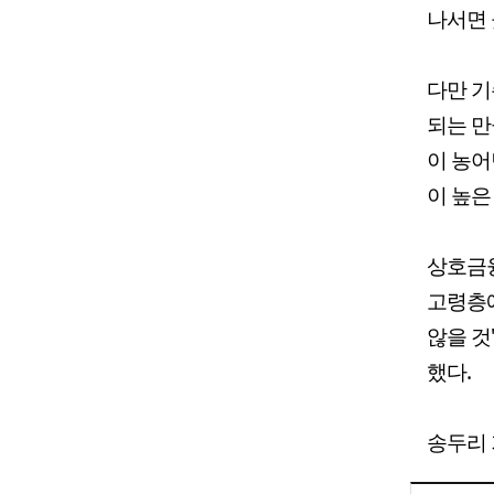
나서면 
다만 기
되는 만
이 농어
이 높은
상호금융
고령층에
않을 것
했다.
송두리 기