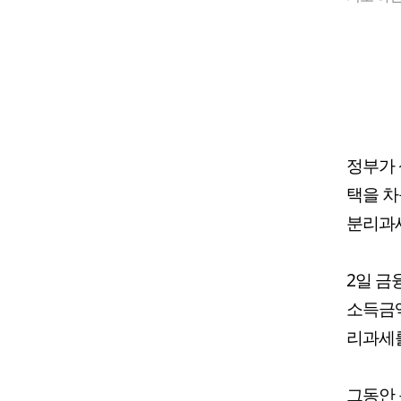
정부가 
택을 차
분리과세
2일 금
소득금액
리과세를
그동안 