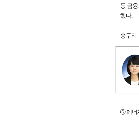
등 금융
했다.
송두리 기
ⓒ 에너