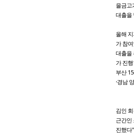
을금고가
대출을 
올해 지
가 참여
대출을 
가 진행
부산 15
·경남 
김인 회
근간인 
진했다"