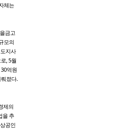
지자체는
마을금고
 규모의
치도지사
로, 5월
 30억원
이뤄졌다.
 경제의
업을 추
소상공인