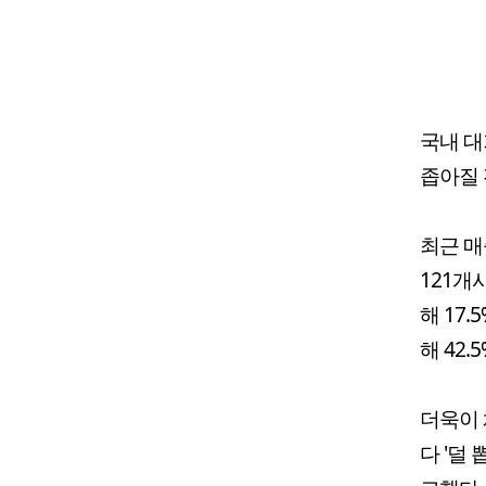
국내 대
좁아질 
최근 매
121개
해 17
해 42.
더욱이 
다 '덜