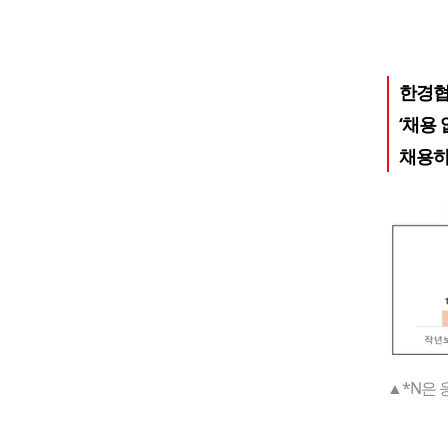
한경협
‘채용 없
채용하
▲*N은 