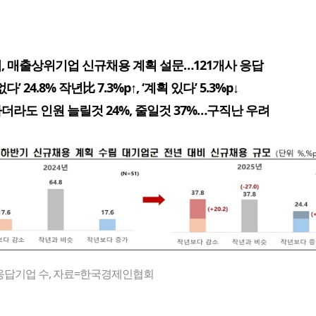
, 매출상위기업 신규채용 계획 설문…121개사 응답
다’ 24.8% 작년比 7.3%p↑, ‘계획 있다’ 5.3%p↓
더라도 인원 늘릴것 24%, 줄일것 37%…구직난 우려
응답기업 수, 자료=한국경제인협회