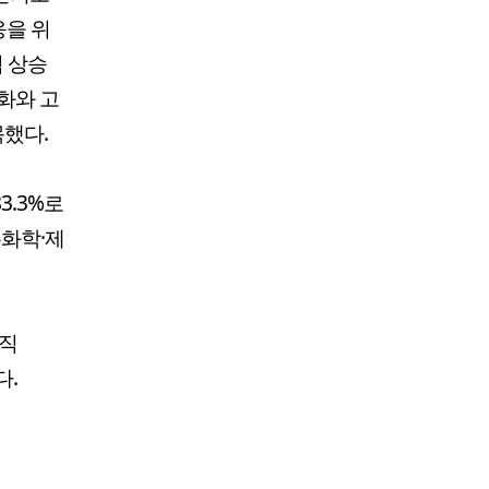
응을 위
격 상승
기화와 고
목했다.
3.3%로
유화학·제
)직
다.