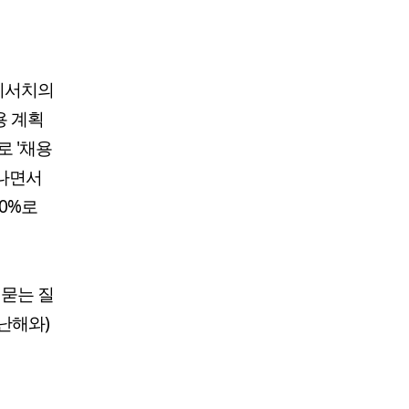
리서치의
용 계획
로 '채용
어나면서
.0%로
 묻는 질
지난해와)