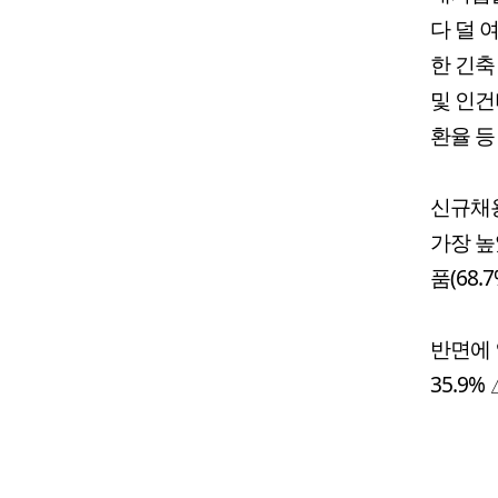
다 덜 
한 긴축
및 인건
환율 등
신규채용
가장 높
품(68.
반면에 
35.9