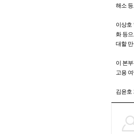
해소 등
이상호 
화 등으
대할 만
이 본부
고용 여
김윤호 기