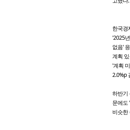
고했다.
한국경
'202
없음' 
계획 있
'계획 
2.0%p
하반기 
문에도 '
비슷한 