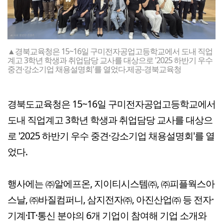
▲경북교육청은 15~16일 구미전자공업고등학교에서 도내 직업
계고 3학년 학생과 취업담당 교사를 대상으로 '2025 하반기 우수
중견·강소기업 채용설명회'를 열었다.제공-경북교육청
경북도교육청은 15~16일 구미전자공업고등학교에서
도내 직업계고 3학년 학생과 취업담당 교사를 대상으
로 '2025 하반기 우수 중견·강소기업 채용설명회'를 열
었다.
행사에는 ㈜알에프온, 지이티시스템㈜, ㈜피플웍스아
스날, ㈜바질컴퍼니, 삼지전자㈜, 아진산업㈜ 등 전자·
기계·IT·통신 분야의 6개 기업이 참여해 기업 소개와