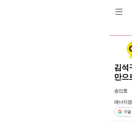
김석구
만으로
송인호
에너지경
구글