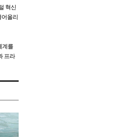
털 혁신
끌어올리
리체계를
과 프라