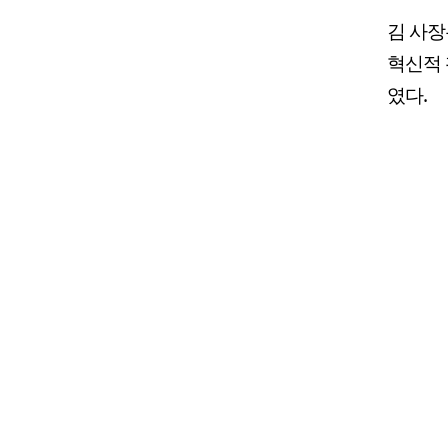
김 사장
혁신적 
였다.