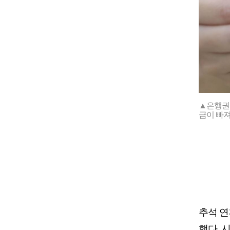
▲은행권의
금이 빠져
추석 연
했다. 