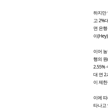
하지만 
고 2%
면 은행
이(He
이어 농
행의 원
2.55
대 연 
이 제한
이에 따
타나고 