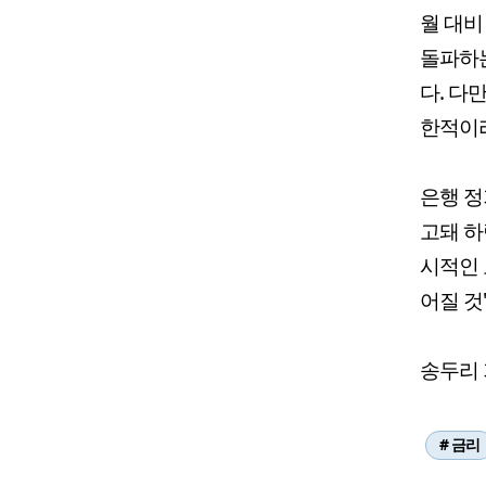
월 대비
돌파하는
다. 다
한적이
은행 정
고돼 하
시적인 
어질 것
송두리 기
# 금리