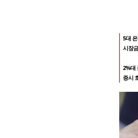
5대 
시장금
2%대
증시 