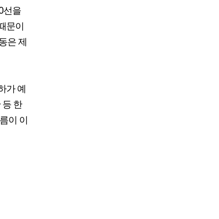
00선을
 때문이
동은 제
하가 예
 등 한
흐름이 이