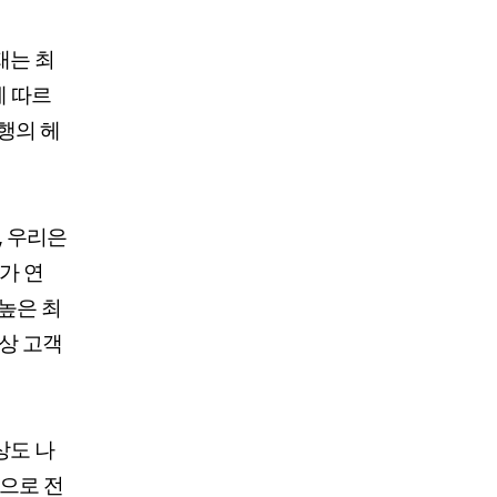
재는 최
에 따르
은행의 헤
, 우리은
가 연
높은 최
대상 고객
상도 나
원으로 전