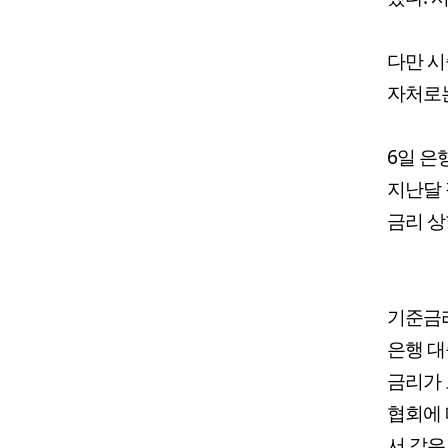
다만 시
자처로는
6일 은
지난달 
금리 상
기준금리
은행 대
금리가 
협회에 
서 같은 