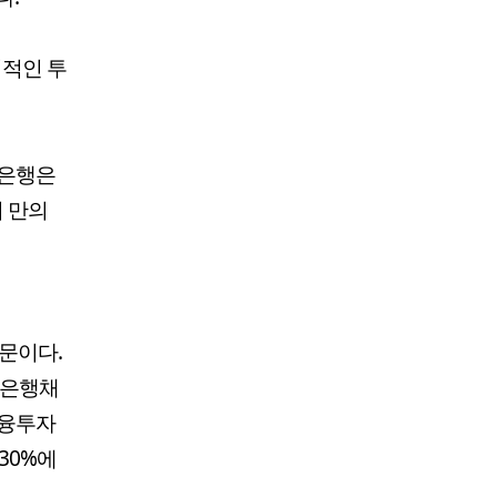
력적인 투
 은행은
여 만의
문이다.
 은행채
금융투자
530%에