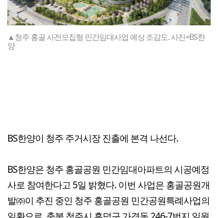
▲청주 홍골 사전모집형 민간임대사업 예상 조감도. 사진=BS한
양
BS한양이 청주 주거시장 진출에 본격 나선다.
BS한양은 청주 홍골공원 민간임대아파트의 시공예정
사로 참여한다고 5일 밝혔다. 이번 사업은 홍골공원개
발㈜이 추진 중인 청주 홍골공원 민간공원특례사업의
일환으로, 충북 청주시 흥덕구 가경동 246-7번지 일원