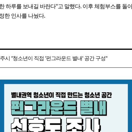
한 하루를 보내길 바란다"고 말했다. 이후 체험부스를 돌
정한 인사를 나눴다.
주시 “청소년이 직접 '펀그라운드 별내' 공간 구성"