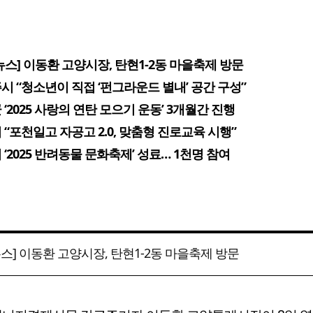
뉴스] 이동환 고양시장, 탄현1-2동 마을축제 방문
시 “청소년이 직접 ‘펀그라운드 별내’ 공간 구성”
‘2025 사랑의 연탄 모으기 운동’ 3개월간 진행
 “포천일고 자공고 2.0, 맞춤형 진로교육 시행”
‘2025 반려동물 문화축제’ 성료… 1천명 참여
스] 이동환 고양시장, 탄현1-2동 마을축제 방문