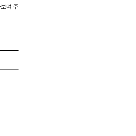
아보며 주