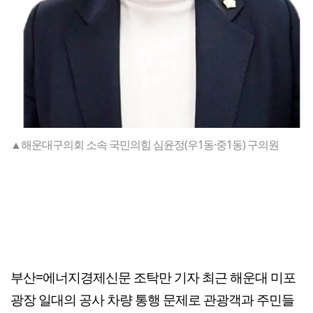
▲해운대구의회 소속 국민의힘 심윤정(우1동·중1동) 구의원
부산=에너지경제신문 조탁만 기자
최근 해운대 미포
광장 일대의 공사 차량 통행 문제로 관광객과 주민들