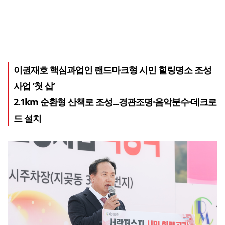
이권재호 핵심과업인 랜드마크형 시민 힐링명소 조성
사업 ‘첫 삽’
2.1km 순환형 산책로 조성...경관조명·음악분수·데크로
드 설치