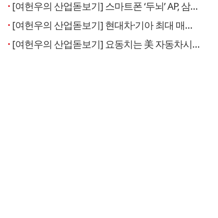
[여헌우의 산업돋보기] 스마트폰 ‘두뇌’ AP, 삼성·애플 패권 경쟁 향방 가른다
[여헌우의 산업돋보기] 현대차·기아 최대 매출 키워드는 ‘해외 RV 판매단가’
[여헌우의 산업돋보기] 요동치는 美 자동차시장…현대차그룹 ‘유연성’ 빛볼까