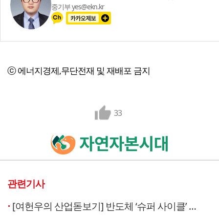
중기부 yes@ekn.kr
ⓒ 에너지경제,무단전재 및 재배포 금지
33
관련기사
[여헌우의 산업돋보기] 반도체 ‘슈퍼 사이클’ 기대…삼성·SK 훈풍 탈까