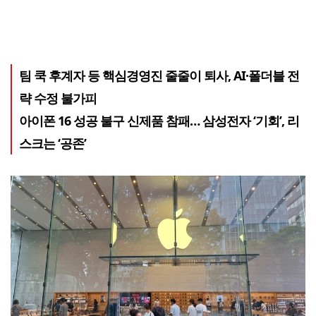
팀 쿡 후계자 등 핵심경영진 줄줄이 퇴사, AI·폴더블 전
략 수정 불가피
아이폰 16 성공 불구 신제품 참패… 삼성전자 ‘기회’, 리
스크는 ‘공존’