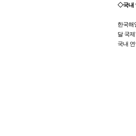
◇국내 
한국해양
달 국제학
국내 연