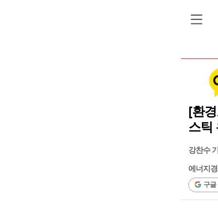
[환경
스틱 
강찬수 
에너지경
구글