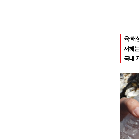
육·해
서해는
국내 