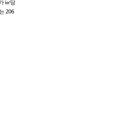
가 ㎢당
 206