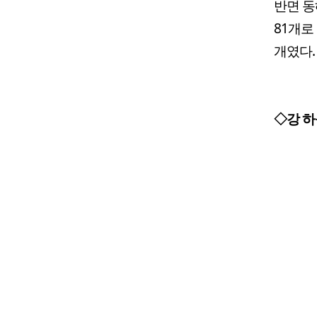
반면 동
81개로
개였다.
◇강 하