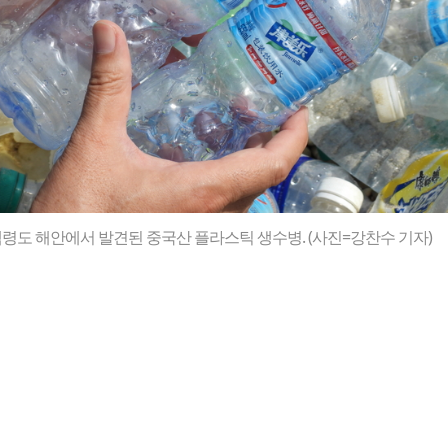
령도 해안에서 발견된 중국산 플라스틱 생수병. (사진=강찬수 기자)