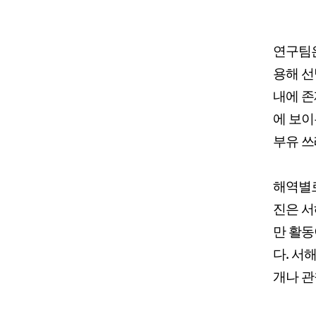
연구팀은
용해 선
내에 존
에 보이
부유 쓰
해역별로
진은 서
만 활동
다. 서
개나 관