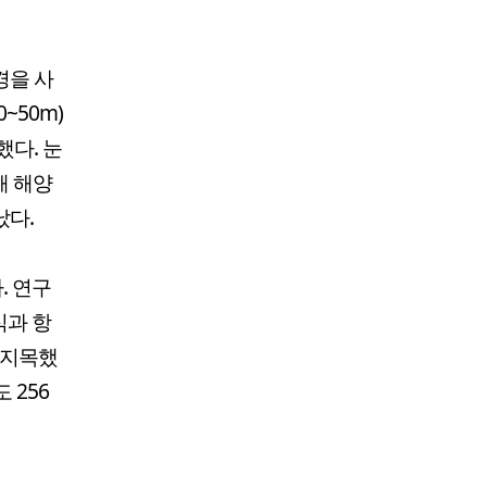
경을 사
~50m)
했다. 눈
해 해양
났다.
. 연구
식과 항
 지목했
 256