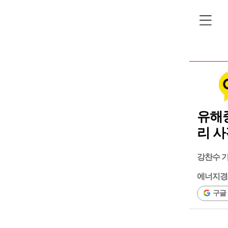
유해중
리 
강찬수 
에너지경
구글