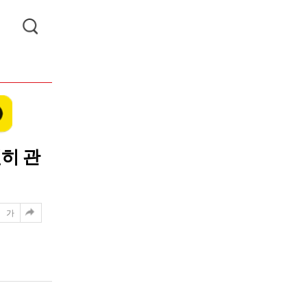
히 관
가