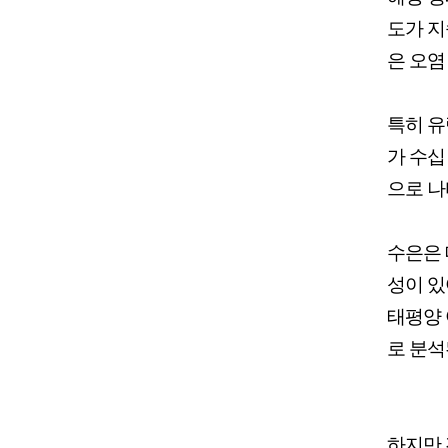
도가 지
은 오염
특히 유
가 수십
으로 나
수은은 
성이 있
태평양 
로 분석
하지만 