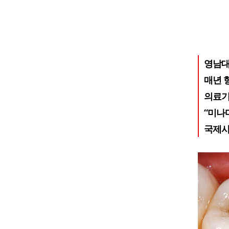
영남대 
매년 형
의료기
“미나
국제사