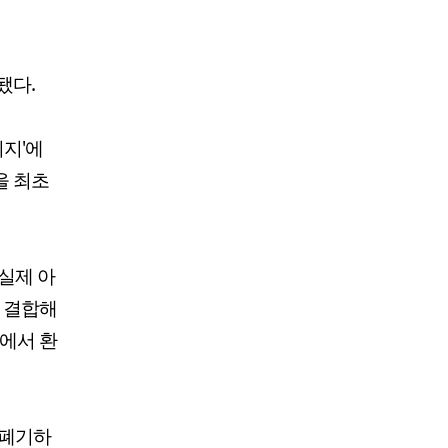
됐다.
지'에
을 최초
실제 아
을 결합해
정에서 환
 폐기하