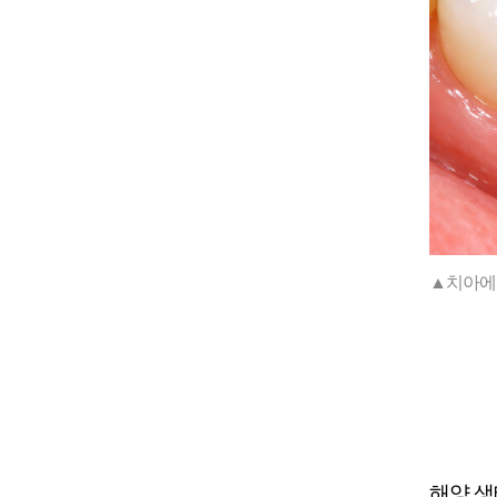
▲치아에 
해양 생