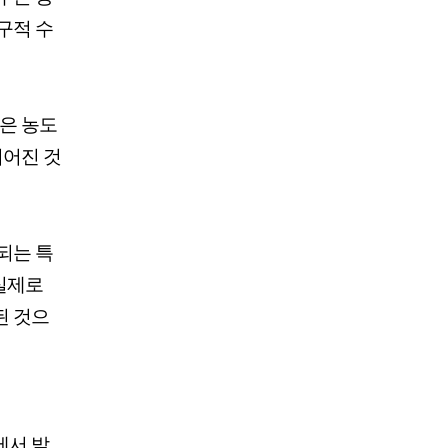
구적 수
수은 농도
이어진 것
되는 특
 실제로
된 것으
에서 발