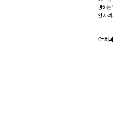
생하는 
인 사례
◇“치과