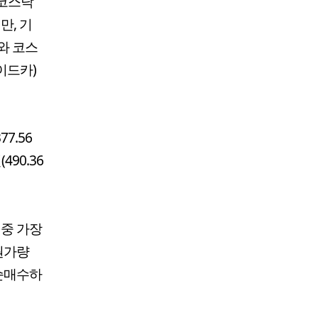
 코스닥
만, 기
와 코스
이드카)
7.56
490.36
 중 가장
원가량
 순매수하