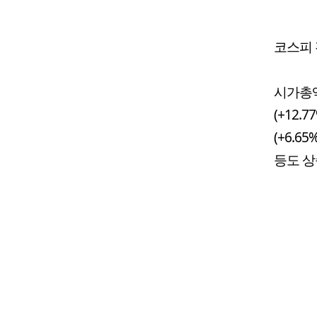
코스피 
시가총액
(+12
(+6.6
등도 상