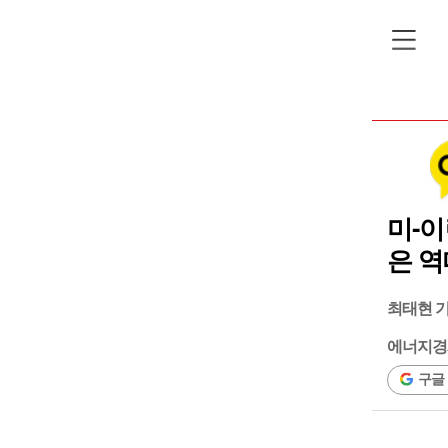
미-이
은 역
최태현 
에너지경
구글