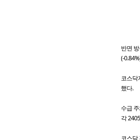
반면 방
(-0.8
코스닥지수
했다.
수급 주
각 24
코스닥 