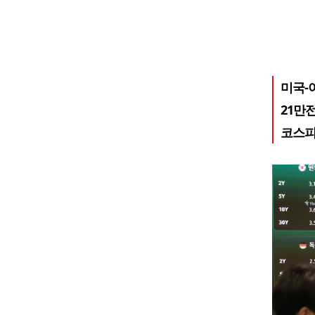
미국-
21만
코스피