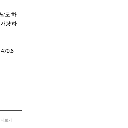
이날도 하
%가량 하
70.6
 더보기