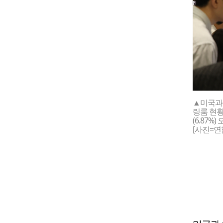
▲미국과 
링룸 현황
(6.87%)
[사진=연