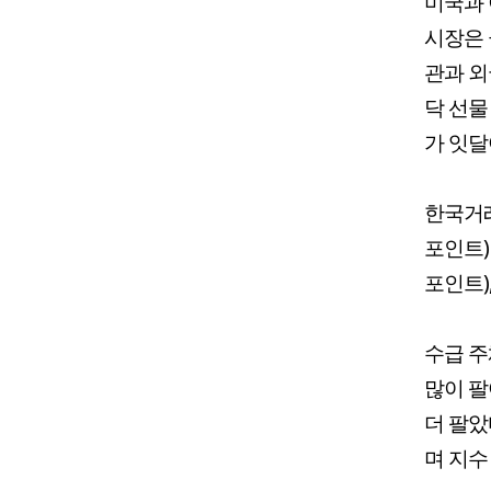
미국과 
시장은 
관과 외
닥 선물
가 잇달
한국거래
포인트) 
포인트),
수급 주
많이 팔
더 팔았
며 지수