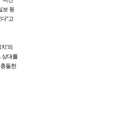
일보 동
었다"고
정치'의
. 상대를
 충돌한