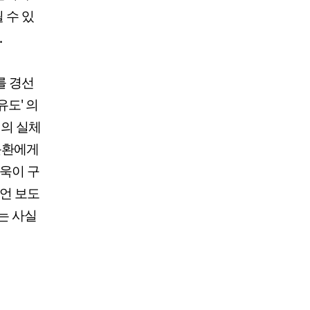
 수 있
.
를 경선
도' 의
의 실체
운환에게
더욱이 구
선언 보도
는 사실