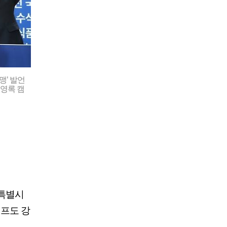
맹' 발언
김영록 캠
합특별시
캠프도 강