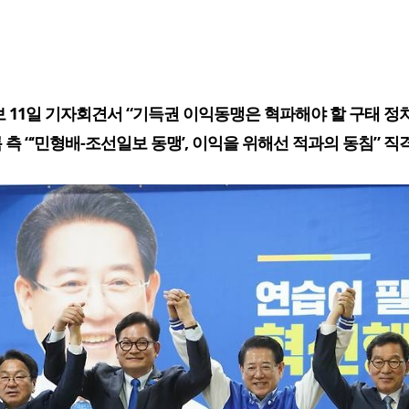
보 11일 기자회견서 “기득권 이익동맹은 혁파해야 할 구태 정치
 측 “‘민형배-조선일보 동맹’, 이익을 위해선 적과의 동침” 직