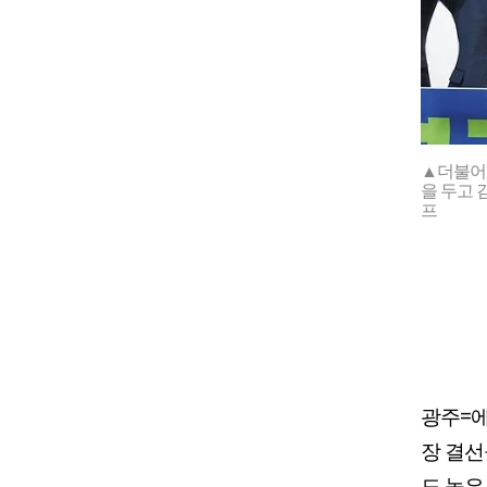
▲더불어민
을 두고 
프
광주=
장 결선
도 높은