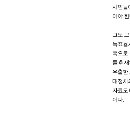
시민들에
어야 한
그도 그
득표율처
혹으로
를 취재
유출한 
태정치의
자료도 
이다.