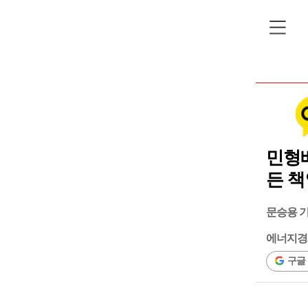
민형
든 
문승용 
에너지경
구글