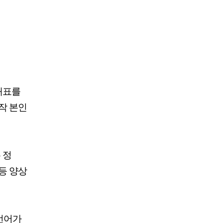
대표를
작 본인
 정
갈등 양상
 언어가