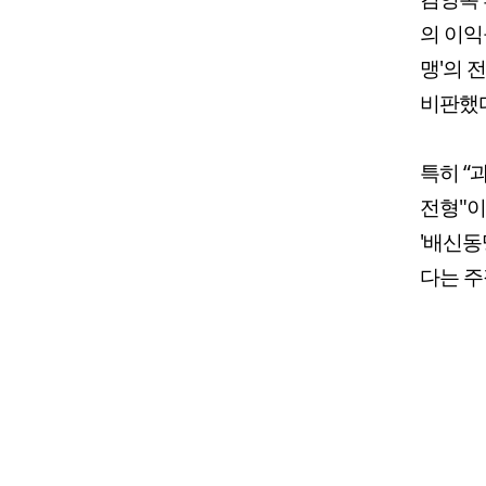
의 이익
맹'의 
비판했다
특히 “
전형"이
'배신동
다는 주