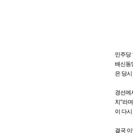
민주당 
배신동맹
은 당시
경선에서
치"라며
이 다시
결국 이