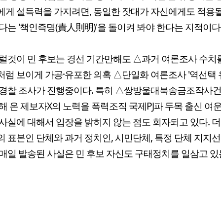
게 설득력을 가지려면, 동일한 잣대가 자신에게도 적용될
다는 '책인즉명(責人則明)'을 돌이켜 봐야 한다는 지적이다
럴것이 민 후보는 경선 기간만해도 △과거 여론조사 수치
럼 보이게 가공·유포한 의혹 △단일화 여론조사 '역선택 유
 경찰 조사가 진행중이다. 특히 △쌍방울대북송금조작사건
해 온 제보자X의 노력을 폭력조직 국제PJ파 두목 출신 여
사실에 대해서 입장을 밝히지 않는 점도 회자되고 있다. 
 표본인 단체와 과거 정치인, 시민단체, 특정 단체 지지
매일 발송된 사실은 민 후보 자신도 구태정치를 일삼고 있