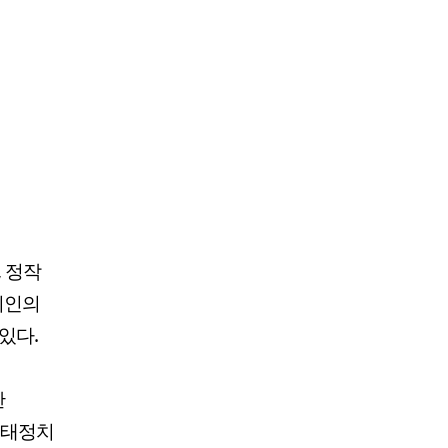
 정작
치인의
있다.
한
구태정치