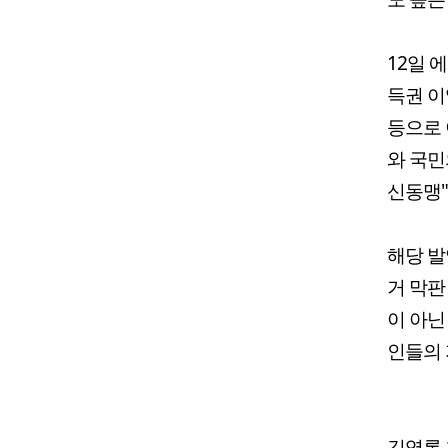
12일 
득권 이
등으로 
와 국민
신동맹"
해당 발
거 막판
이 아닌
인들의 
김영록 