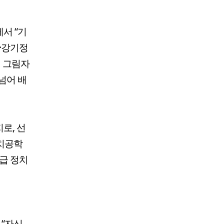
서 “기
·강기정
의 그림자
넘어 배
로, 선
정치공학
급 정치
 “자신