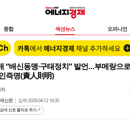
종합
섹션뉴스
오피니언
배 “배신동맹·구태정치” 발언…부메랑으로
책인즉명(責人則明)
기자
제신문
입력 2026.04.12 16:35
 검색 선호 출처로 추가