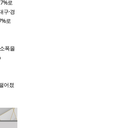
.7%로
 대구·경
.7%로
 감소폭을
%
p 떨어졌