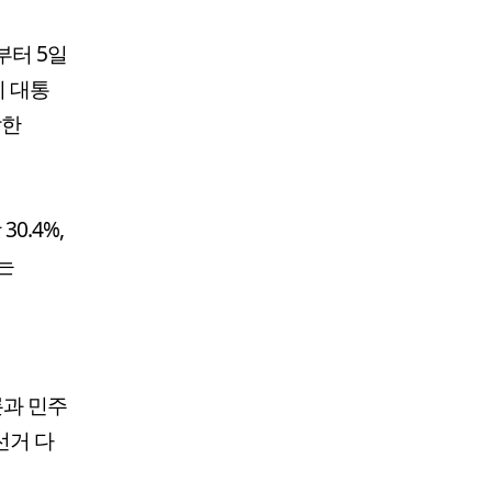
부터 5일
이 대통
락한
0.4%,
차는
론과 민주
선거 다