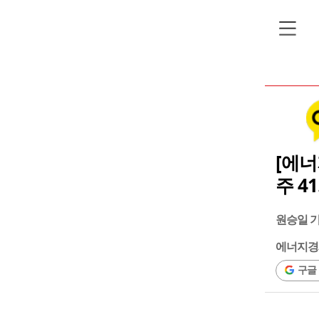
[에너
주 41
원승일 
에너지경
구글