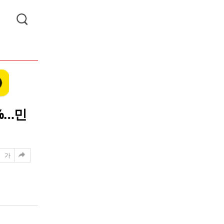
%…민
가