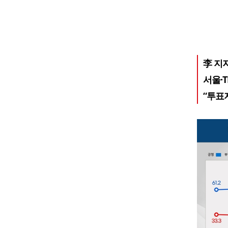
李 지지
서울·
“투표