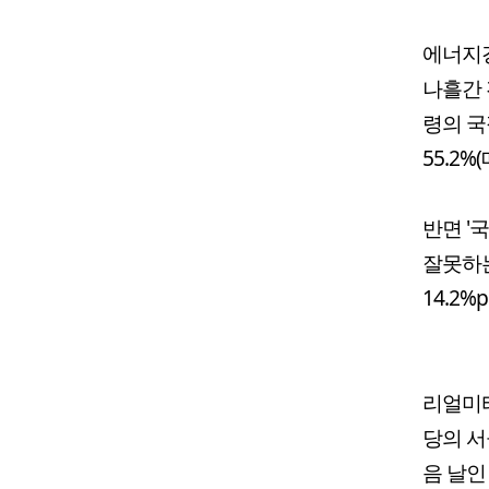
에너지경
나흘간 
령의 국
55.2%
반면 '
잘못하는
14.2%
리얼미터
당의 서
음 날인