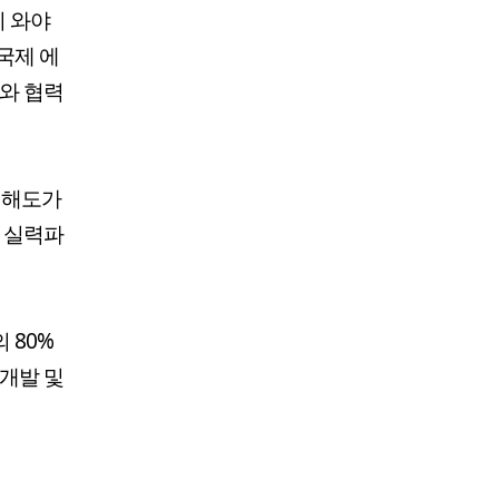
이 와야
국제 에
뢰와 협력
이해도가
는 실력파
 80%
원개발 및