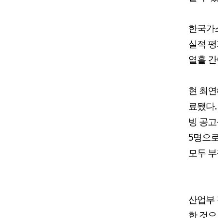
한국가스
실적 평
열흘 간
현 최연
료됐다.
빙 공고
5명으로
모두 부
산업부 
한 것으