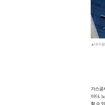
▲대구광
가스공사
이다. 
할 수 