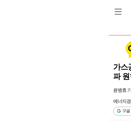
가스
파 원
윤병효 
에너지경
구글