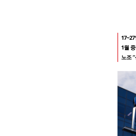
17~2
1월 
노조 