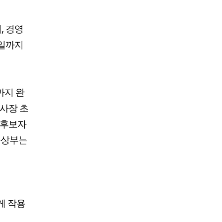
, 경영
7일까지
까지 완
 사장 초
 후보자
통상부는
게 작용