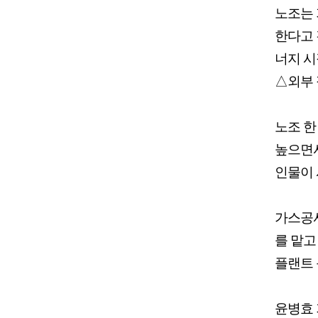
노조는 
한다고 
너지 시
△외부 
노조 한
높으면서
인물이 
가스공사
를 맡고
플랜트 
윤병효 기